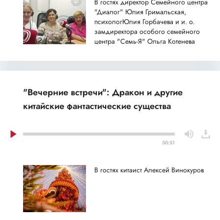
В гостях директор Семейного центра
"Диалог" Юлия Гримальская,
психологЮлия Горбачева и и. о.
замдиректора особого семейного
центра "Семь-Я" Ольга Котенева
"Вечерние встречи": Дракон и другие
китайские фантастические существа
50:51
В гостях китаист Алексей Винокуров