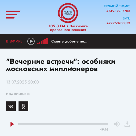
ПРЯМОЙ ЭФИР:
+74957287703
SMS:
+79263703333
105.3 FM
● 3-я кнопка
проводного вещания
Старые добрые песни
"Вечерние встречи": особняки
московских миллионеров
13.07.2025 20:00
поделиться:
49:16