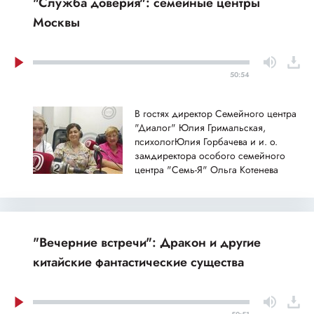
"Служба доверия": семейные центры
Москвы
50:54
В гостях директор Семейного центра
"Диалог" Юлия Гримальская,
психологЮлия Горбачева и и. о.
замдиректора особого семейного
центра "Семь-Я" Ольга Котенева
"Вечерние встречи": Дракон и другие
китайские фантастические существа