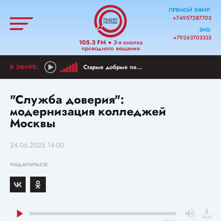
ПРЯМОЙ ЭФИР:
+74957287703
SMS:
+79263703333
105.3 FM
● 3-я кнопка
проводного вещания
Старые добрые песни
"Служба доверия":
модернизация колледжей
Москвы
24.06.2025 14:00
поделиться: