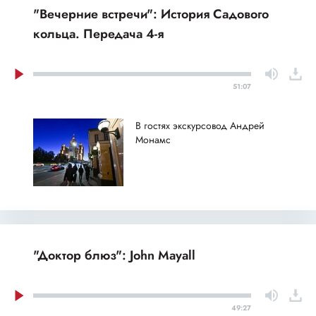
"Вечерние встречи": История Садового
кольца. Передача 4-я
51:07
В гостях экскурсовод Андрей
Монамс
"Доктор блюз": John Mayall
49:27