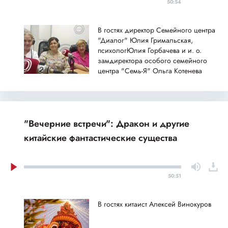
50:54
В гостях директор Семейного центра
"Диалог" Юлия Гримальская,
психологЮлия Горбачева и и. о.
замдиректора особого семейного
центра "Семь-Я" Ольга Котенева
"Вечерние встречи": Дракон и другие
китайские фантастические существа
50:51
В гостях китаист Алексей Винокуров