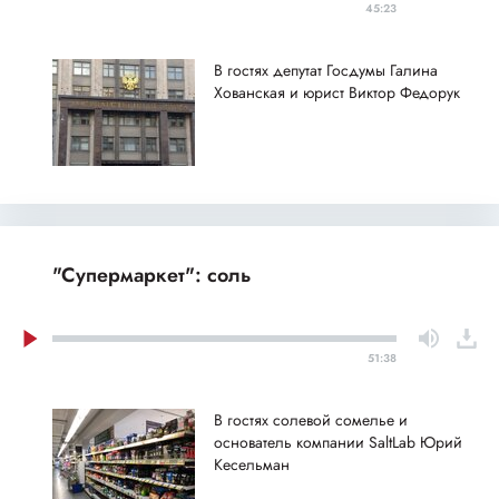
45:23
В гостях депутат Госдумы Галина
Хованская и юрист Виктор Федорук
"Супермаркет": соль
51:38
В гостях солевой сомелье и
основатель компании SaltLab Юрий
Кесельман