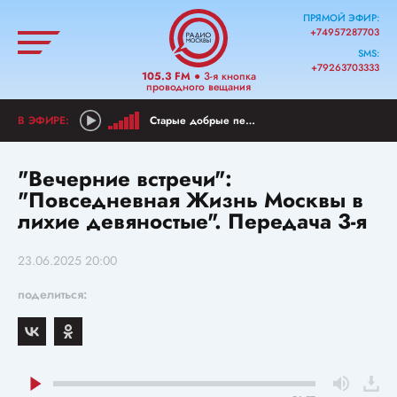
ПРЯМОЙ ЭФИР:
+74957287703
SMS:
+79263703333
105.3 FM
● 3-я кнопка
проводного вещания
Старые добрые песни
"Вечерние встречи":
"Повседневная Жизнь Москвы в
лихие девяностые". Передача 3-я
23.06.2025 20:00
поделиться: