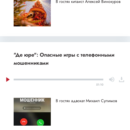
В гостях китаист Алексей Винокуров
"Де юре": Опасные игры с телефонными
мошенниками
51:10
В гостях адвокат Михаил Сулимов