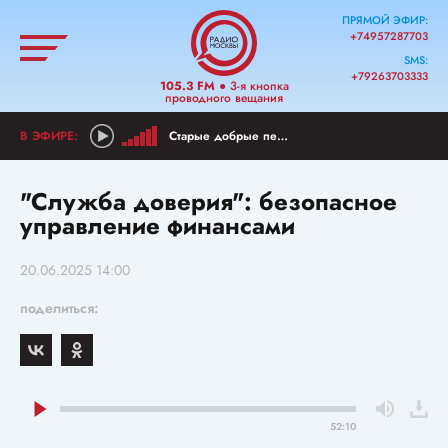
ПРЯМОЙ ЭФИР:
+74957287703
SMS:
+79263703333
105.3 FM
● 3-я кнопка
проводного вещания
Старые добрые песни
"Служба доверия": безопасное
управление финансами
20.06.2025 14:00
поделиться:
52:10