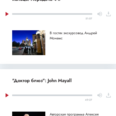
51:07
В гостях экскурсовод Андрей
Монамс
"Доктор блюз": John Mayall
49:27
Авторская программа Алексея