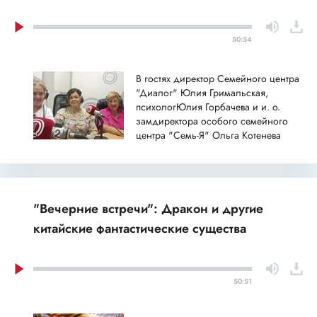
50:54
В гостях директор Семейного центра
"Диалог" Юлия Гримальская,
психологЮлия Горбачева и и. о.
замдиректора особого семейного
центра "Семь-Я" Ольга Котенева
"Вечерние встречи": Дракон и другие
китайские фантастические существа
50:51