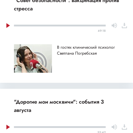
"Совет безопасности": вакцинация против
стресса
49:18
В гостях клинический психолог
Светлана Погребская
"Дорогие мои москвичи": события 3
августа
53:42