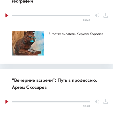
географии
52:23
В гостях писатель Кирилл Королев
"Вечерние встречи": Путь в профессию.
Артем Скосарев
52:20