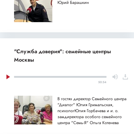
Юрий Барашкин
"Служба доверия": семейные центры
Москвы
50:54
В гостях директор Семейного центра
"Диалог" Юлия Гримальская,
психологЮлия Горбачева и и. о.
замдиректора особого семейного
центра "Семь-Я" Ольга Котенева