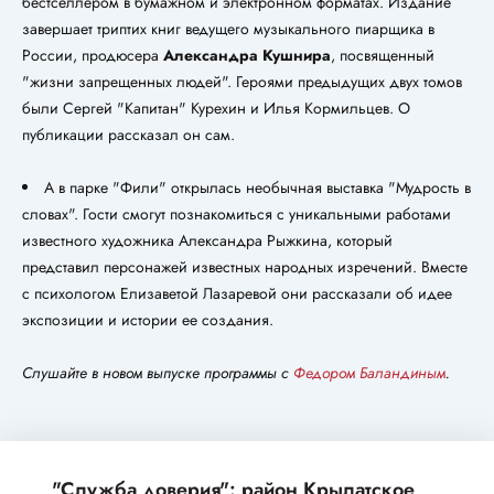
бестселлером в бумажном и электронном форматах. Издание
завершает триптих книг ведущего музыкального пиарщика в
России, продюсера
Александра Кушнира
, посвященный
"жизни запрещенных людей". Героями предыдущих двух томов
были Сергей "Капитан" Курехин и Илья Кормильцев. О
публикации рассказал он сам.
А в парке "Фили" открылась необычная выставка "Мудрость в
словах". Гости смогут познакомиться с уникальными работами
известного художника Александра Рыжкина, который
представил персонажей известных народных изречений. Вместе
с психологом Елизаветой Лазаревой они рассказали об идее
экспозиции и истории ее создания.
Слушайте в новом выпуске программы с
Федором Баландиным
.
"Служба доверия": район Крылатское