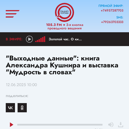
ПРЯМОЙ ЭФИР:
+74957287703
SMS:
+79263703333
105.3 FM
● 3-я кнопка
проводного вещания
Золотой час. О киноклассике
"Выходные данные": книга
Александра Кушнира и выставка
"Мудрость в словах"
12.06.2025 10:00
поделиться: