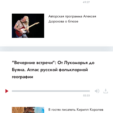
49:27
Авторская программа Алексея
Дорохова о блюзе
"Вечерние встречи": От Лукоморья до
Буяна. Атлас русской фольклорной
географии
52:23
В гостях писатель Кирилл Королев