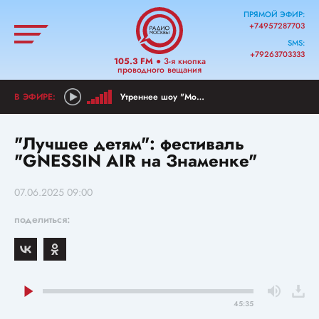
ПРЯМОЙ ЭФИР:
+74957287703
SMS:
+79263703333
105.3 FM
● 3-я кнопка
проводного вещания
Утреннее шоу "Мой район"
"Лучшее детям": фестиваль
"GNESSIN AIR на Знаменке"
07.06.2025 09:00
поделиться:
45:35