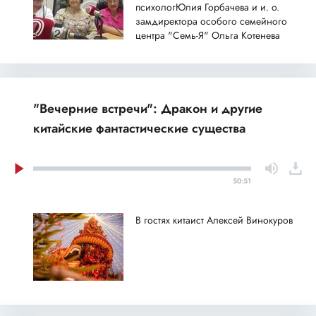
психологЮлия Горбачева и и. о.
замдиректора особого семейного
центра "Семь-Я" Ольга Котенева
"Вечерние встречи": Дракон и другие
китайские фантастические существа
50:51
В гостях китаист Алексей Винокуров