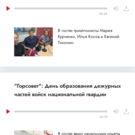
28:28
В гостях триатлонисты Мария
Курченко, Илья Косов и Евгений
Тихонин
"Горсовет": День образования дежурных
частей войск национальной гвардии
23:10
В гостях врио начальника отдела