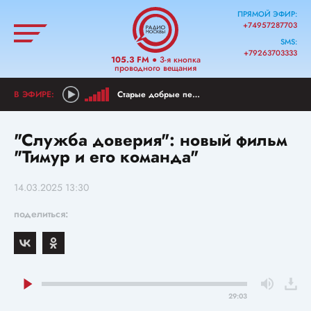
ПРЯМОЙ ЭФИР:
+74957287703
SMS:
+79263703333
105.3 FM
● 3-я кнопка
проводного вещания
Старые добрые песни
"Служба доверия": новый фильм
"Тимур и его команда"
14.03.2025 13:30
поделиться:
29:03