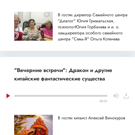
В гостях директор Семейного центра
"Диалог" Юлия Гримальская,
психологЮлия Горбачева и и. о.
замдиректора особого семейного
центра "Семь-Я" Ольга Котенева
"Вечерние встречи": Дракон и другие
китайские фантастические существа
50:51
В гостях китаист Алексей Винокуров