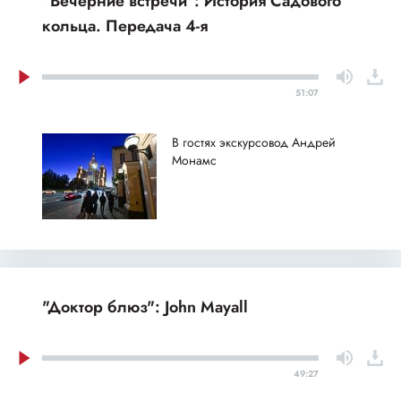
"Вечерние встречи": История Садового
кольца. Передача 4-я
51:07
В гостях экскурсовод Андрей
Монамс
"Доктор блюз": John Mayall
49:27