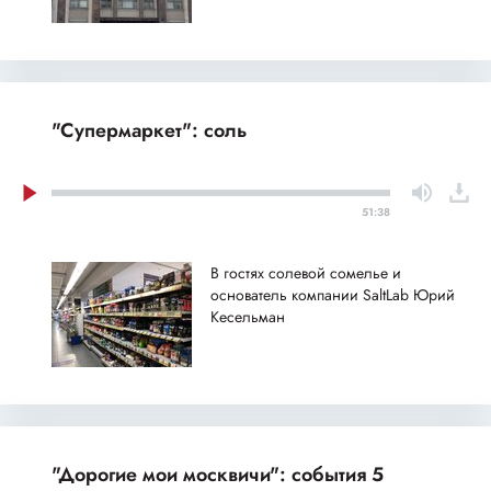
"Супермаркет": соль
51:38
В гостях солевой сомелье и
основатель компании SaltLab Юрий
Кесельман
"Дорогие мои москвичи": события 5