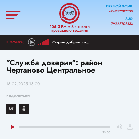
ПРЯМОЙ ЭФИР:
+74957287703
SMS:
+79263703333
105.3 FM
● 3-я кнопка
проводного вещания
Старые добрые песни
"Служба доверия": район
Чертаново Центральное
18.02.2025 13:00
поделиться:
53:33