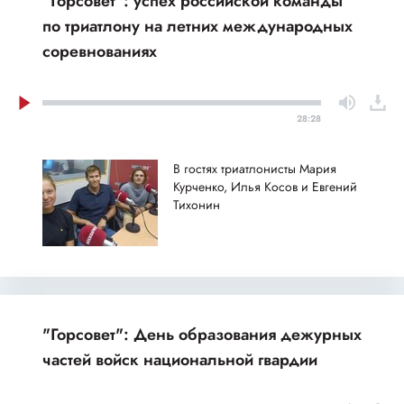
"Горсовет": успех российской команды
по триатлону на летних международных
соревнованиях
28:28
В гостях триатлонисты Мария
Курченко, Илья Косов и Евгений
Тихонин
"Горсовет": День образования дежурных
частей войск национальной гвардии