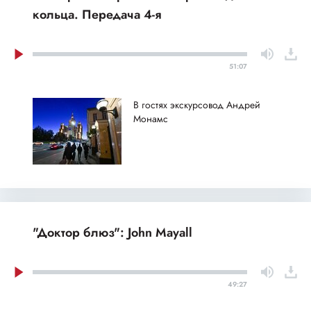
кольца. Передача 4-я
51:07
В гостях экскурсовод Андрей
Монамс
"Доктор блюз": John Mayall
49:27