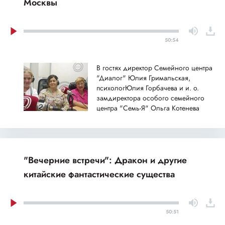
Москвы
50:54
В гостях директор Семейного центра
"Диалог" Юлия Гримальская,
психологЮлия Горбачева и и. о.
замдиректора особого семейного
центра "Семь-Я" Ольга Котенева
"Вечерние встречи": Дракон и другие
китайские фантастические существа
50:51