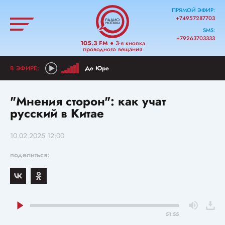
ПРЯМОЙ ЭФИР:
+74957287703
SMS:
+79263703333
105.3 FM
● 3-я кнопка
проводного вещания
Де Юре
"Мнения сторон": как учат
русский в Китае
10.02.2025 12:00
поделиться:
51:55