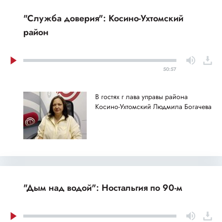
"Служба доверия": Косино-Ухтомский
район
50:57
В гостях г лава управы района
Косино-Ухтомский Людмила Богачева
"Дым над водой": Ностальгия по 90-м