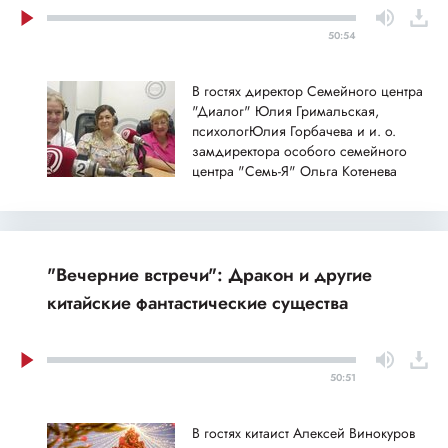
50:54
В гостях директор Семейного центра
"Диалог" Юлия Гримальская,
психологЮлия Горбачева и и. о.
замдиректора особого семейного
центра "Семь-Я" Ольга Котенева
"Вечерние встречи": Дракон и другие
китайские фантастические существа
50:51
В гостях китаист Алексей Винокуров