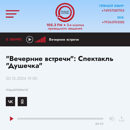
ПРЯМОЙ ЭФИР:
+74957287703
SMS:
+79263703333
105.3 FM
● 3-я кнопка
проводного вещания
Вечерние встречи
"Вечерние встречи": Спектакль
"Душечка"
20.12.2024 19:00
поделиться:
50:45