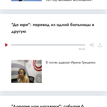
"Де юре": перевод из одной больницы в
другую
50:20
В гостях адвокат Ирина Гриценко
"Дорогие мои москвичи": события 6