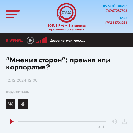
ПРЯМОЙ ЭФИР:
+74957287703
SMS:
+79263703333
105.3 FM
● 3-я кнопка
проводного вещания
Дорогие мои москвичи!
"Мнения сторон": премия или
корпоратив?
12.12.2024 12:00
поделиться:
51:31