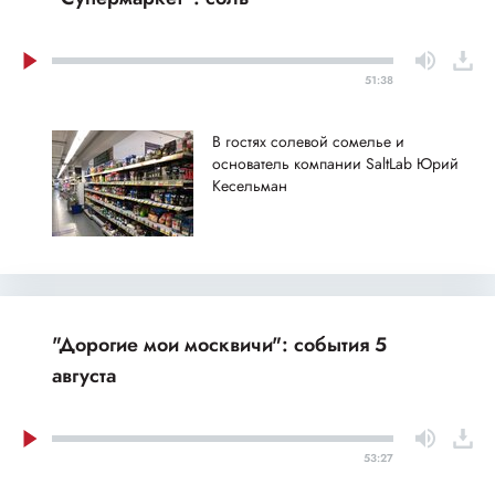
51:38
В гостях солевой сомелье и
основатель компании SaltLab Юрий
Кесельман
"Дорогие мои москвичи": события 5
августа
53:27