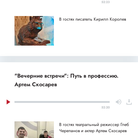
52:23
В гостях писатель Кирилл Королев
"Вечерние встречи": Путь в профессию.
Артем Скосарев
52:20
В гостях театральный режиссер Глеб
Черепанов и актер Артем Скосарев