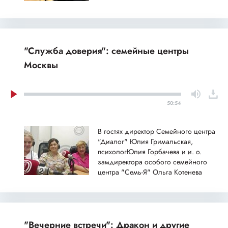
"Служба доверия": семейные центры
Москвы
50:54
В гостях директор Семейного центра
"Диалог" Юлия Гримальская,
психологЮлия Горбачева и и. о.
замдиректора особого семейного
центра "Семь-Я" Ольга Котенева
"Вечерние встречи": Дракон и другие