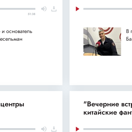
51:38
 и основатель
В 
Кесельман
Б
 центры
"Вечерние вст
китайские фан