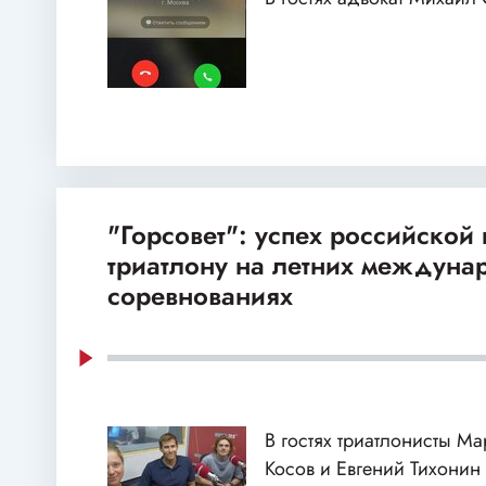
"Горсовет": успех российской
триатлону на летних междуна
соревнованиях
В гостях триатлонисты М
Косов и Евгений Тихонин