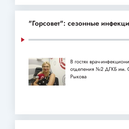
"Горсовет": сезонные инфекц
В гостях врач-инфекцион
отделения №2 ДГКБ им. 
Рыкова