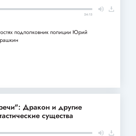
24:13
гостях подполковник полиции Юрий
арашкин
речи": Дракон и другие
тастические существа