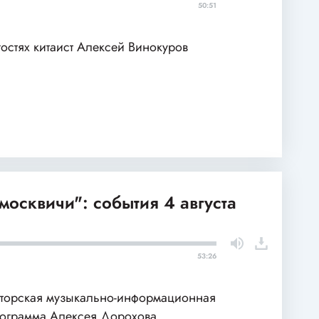
50:51
гостях китаист Алексей Винокуров
москвичи": события 4 августа
53:26
торская музыкально-информационная
ограмма Алексея Дорохова