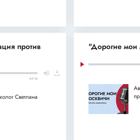
ация против
"Дорогие мои 
49:18
Ав
пр
ихолог Светлана