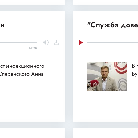
ии
"Служба дове
51:20
ист инфекционного
В 
Сперанского Анна
Бу