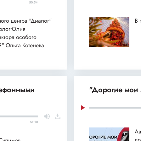
50:54
ного центра "Диалог"
В 
хологЮлия
ектора особого
Я" Ольга Котенева
лефонными
"Дорогие мои 
51:10
Ав
пр
 Сулимов