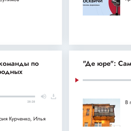
 команды по
"Де юре": Сам
родных
В 
28:28
ария Курченко, Илья