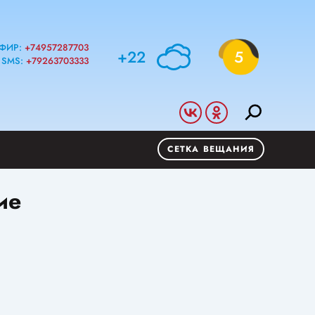
ФИР:
+74957287703
+22
5
SMS:
+79263703333
СЕТКА ВЕЩАНИЯ
ие