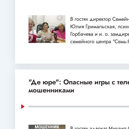
В гостях директор Семей
Юлия Гримальская, пси
Горбачева и и. о. замдир
семейного центра "Семь-
"Де юре": Опасные игры с те
мошенниками
В гостях адвокат Михаил