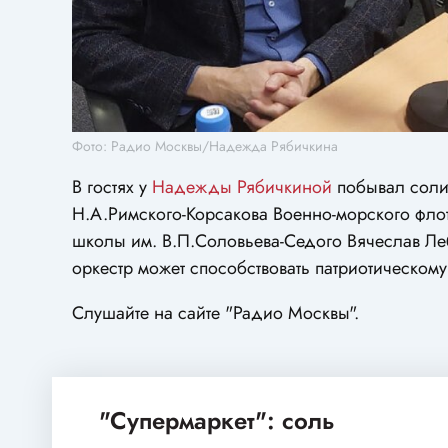
Фото: Радио Москвы/Надежда Рябичкина
В гостях у
Надежды Рябичкиной
побывал солис
Н.А.Римского-Корсакова Военно-морского флот
школы им. В.П.Соловьева-Седого Вячеслав Ле
оркестр может способствовать патриотическому
Слушайте на сайте "Радио Москвы".
"Супермаркет": соль